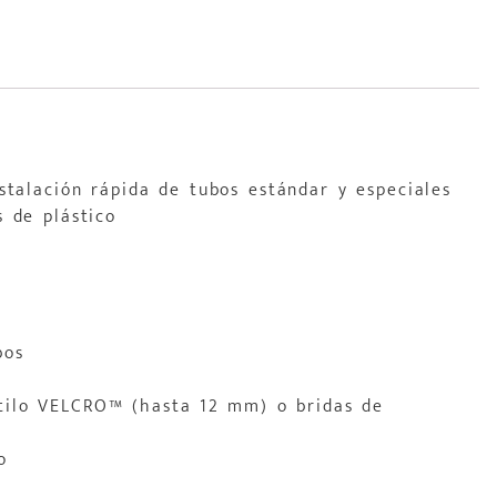
stalación rápida de tubos estándar y especiales
s de plástico
bos
s
stilo VELCRO™ (hasta 12 mm) o bridas de
o