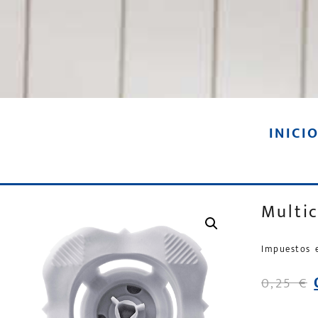
INICI
Multic
Impuestos 
0,25
€