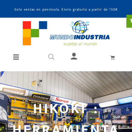
Solo ventas en península. Envío gratuito a partir de 150€
A
HIKOKI :
HERRAMIENTA