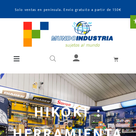
Solo ventas en península. Envío gratuito a partir de 150€
A
HIKOKI :
HERRAMIENTA