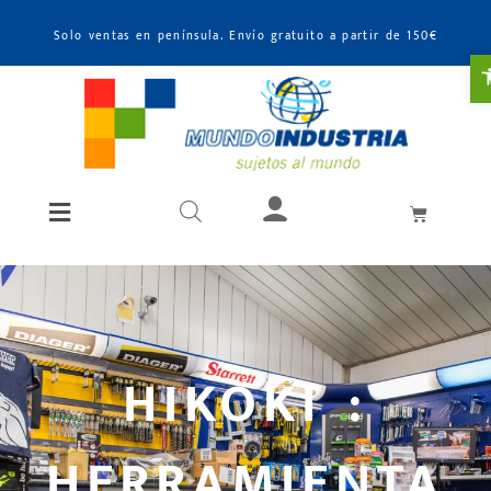
Solo ventas en península. Envío gratuito a partir de 150€
A
HIKOKI :
HERRAMIENTA