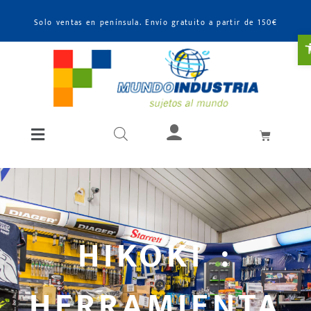
Solo ventas en península. Envío gratuito a partir de 150€
A
HIKOKI :
HERRAMIENTA