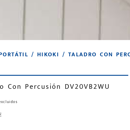
PORTÁTIL
/
HIKOKI
/ TALADRO CON PER
ro Con Percusión DV20VB2WU
excluidos
€