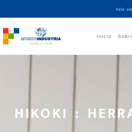
Solo ve
Inicio
Sobr
HIKOKI : HERR