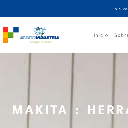
Solo ve
Inicio
Sobr
MAKITA : HERR