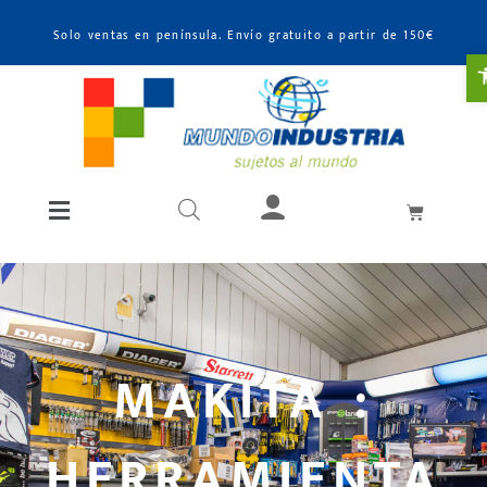
Solo ventas en península. Envío gratuito a partir de 150€
A
MAKITA :
HERRAMIENTA