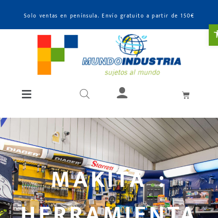
Solo ventas en península. Envío gratuito a partir de 150€
A
MAKITA :
HERRAMIENTA