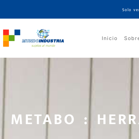
Solo ve
Inicio
Sobr
METABO : HERR