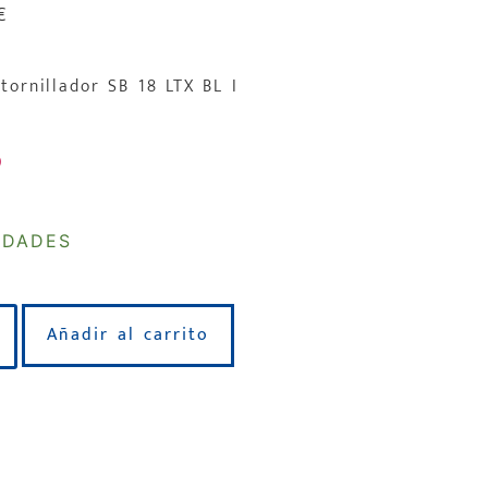
€
tornillador SB 18 LTX BL I
IDADES
Añadir al carrito