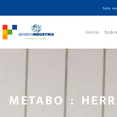
Solo ve
Inicio
Sobr
METABO : HERR