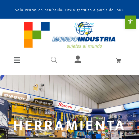
Solo ventas en península. Envío gratuito a partir de 150€
Abr
HERRAMIENTA