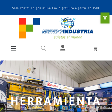
Solo ventas en península. Envío gratuito a partir de 150€
Abr
HERRAMIENTA