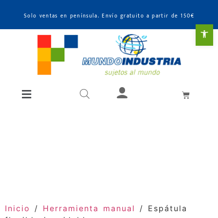
Solo ventas en península. Envío gratuito a partir de 150€
Abr
HERRAMIENTA
MANUAL
Inicio
/
Herramienta manual
/ Espátula