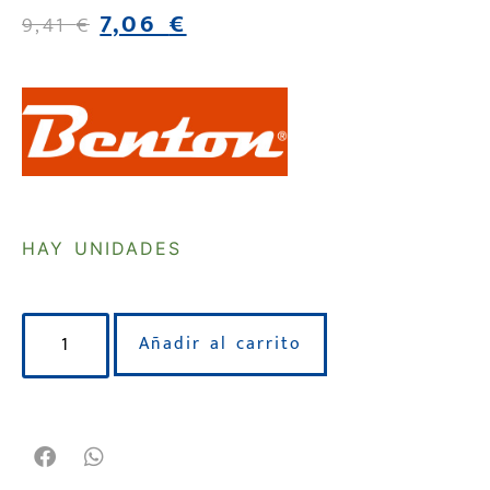
7,06
€
9,41
€
HAY UNIDADES
Añadir al carrito