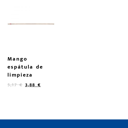
Mango
espátula de
limpieza
5,17
€
3,88
€