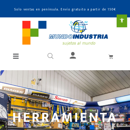
Solo ventas en península. Envío gratuito a partir de 150€
Abr
HERRAMIENTA