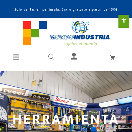
Solo ventas en península. Envío gratuito a partir de 150€
Abr
HERRAMIENTA