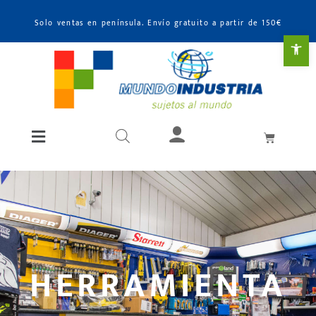
Solo ventas en península. Envío gratuito a partir de 150€
Abr
HERRAMIENTA