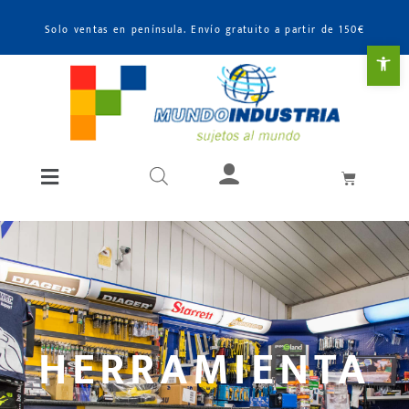
Solo ventas en península. Envío gratuito a partir de 150€
Abr
HERRAMIENTA