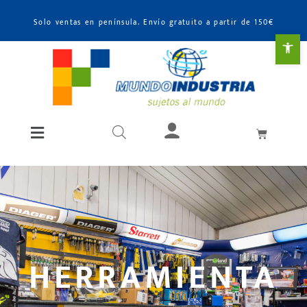
Solo ventas en península. Envío gratuito a partir de 150€
Abr
HERRAMIENTA