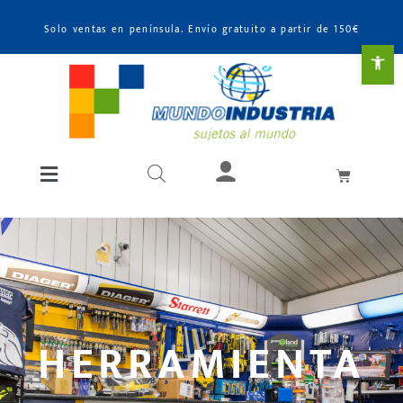
Solo ventas en península. Envío gratuito a partir de 150€
Abr
HERRAMIENTA