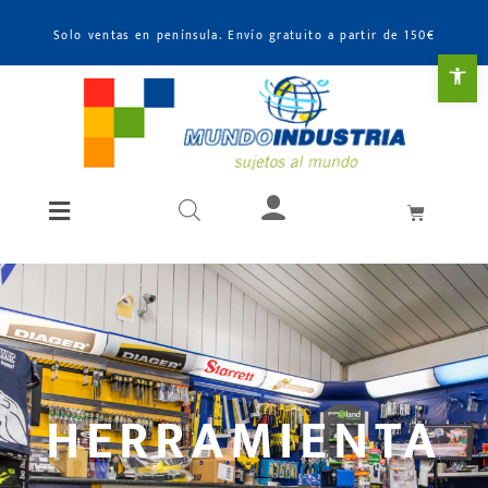
Solo ventas en península. Envío gratuito a partir de 150€
Abr
HERRAMIENTA