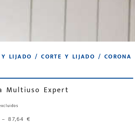
 Y LIJADO
/
CORTE Y LIJADO
/ CORONA 
a Multiuso Expert
excluidos
–
87,64
€