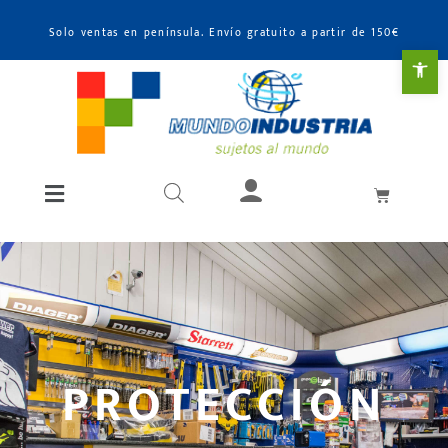
Solo ventas en península. Envío gratuito a partir de 150€
Abr
PROTECCIÓN