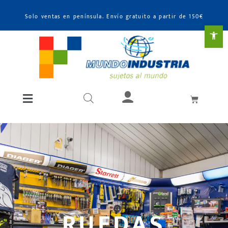
Solo ventas en península. Envío gratuito a partir de 150€
Abr
RUEDAS