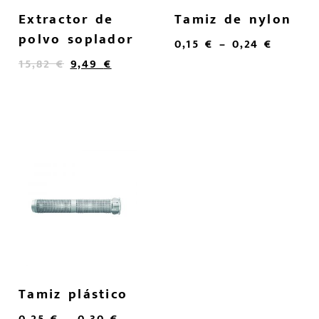
Extractor de
Tamiz de nylon
polvo soplador
0,15
€
–
0,24
€
15,82
€
9,49
€
Tamiz plástico