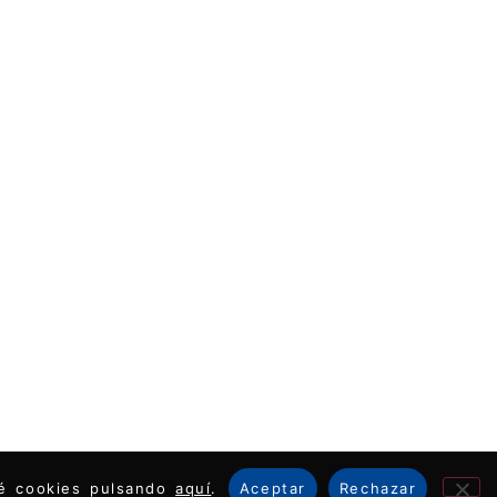
ué cookies pulsando
aquí
.
Aceptar
Rechazar