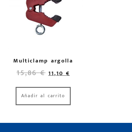
Multiclamp argolla
15,86
€
11,10
€
Añadir al carrito