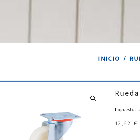
INICIO
/
RU
Rueda
Impuestos 
12,62
€