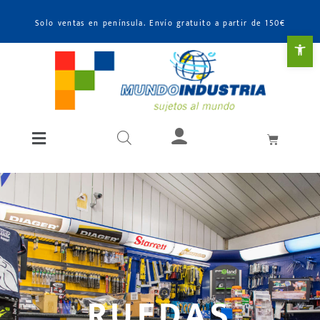
Solo ventas en península. Envío gratuito a partir de 150€
Abr
RUEDAS